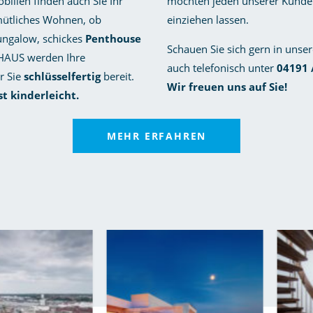
bilien finden auch Sie Ihr
möchten jeden unserer Kunden 
ütliches Wohnen, ob
einziehen lassen.
Bungalow, schickes
Penthouse
Schauen Sie sich gern in unse
HAUS werden Ihre
auch telefonisch unter
04191 
r Sie
schlüsselfertig
bereit.
Wir freuen uns auf Sie!
ist kinderleicht.
MEHR ERFAHREN