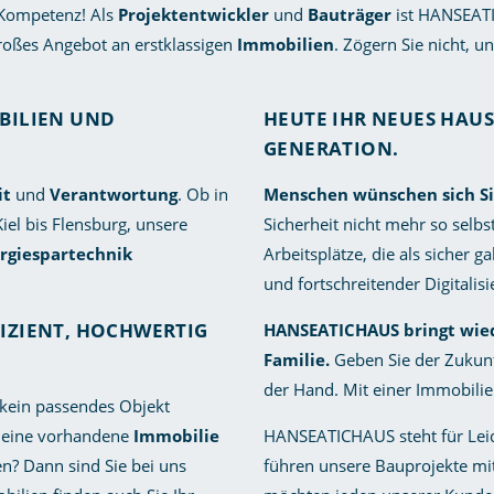
 Kompetenz! Als
Projektentwickler
und
Bauträger
ist HANSEATI
 großes Angebot an erstklassigen
Immobilien
. Zögern Sie nicht, u
BILIEN UND
HEUTE IHR NEUES HAU
GENERATION.
it
und
Verantwortung
. Ob in
Menschen wünschen sich Si
el bis Flensburg, unsere
Sicherheit nicht mehr so selbs
rgiespartechnik
Arbeitsplätze, die als sicher 
und fortschreitender Digitalis
FIZIENT, HOCHWERTIG
HANSEATICHAUS bringt wiede
Familie.
Geben Sie der Zukunft
der Hand. Mit einer Immobil
 kein passendes Objekt
er eine vorhandene
Immobilie
HANSEATICHAUS steht für Leid
en? Dann sind Sie bei uns
führen unsere Bauprojekte mi